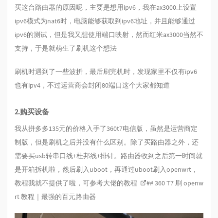
买这台路由器的原因呢，主要是想用ipv6，我在ax3000上设置
ipv6模式为nat6时，电脑能够获取到ipv6地址，并且能够通过
ipv6的测试，但是我又想使用端口映射，然而红米ax3000当然不
支持，于是就萌生了刷机这个想法
刷机时遇到了一些波折，最后刷完机时，发现家里不仅有ipv6
也有ipv4，不过运营商会封闭80端口这个大家都知道
2.购买设备
我从拼多多135元的价格入手了360t7电信版，虽然是运营商定
制版，但是刷机之后并没有什么区别。除了买路由器之外，还
需要买usb转串口线+杜邦线+排针。路由器收到之后第一时间就
是开箱拆机啦，然后刷入uboot，再通过uboot刷入openwrt，
教程我就不提供了啦，可参考大佬的教程
## 360 T7 刷 openw
rt 教程｜最强的百元路由器