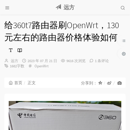
远方
给360t7路由器刷OpenWrt，130
元左右的路由器价格体验如何
博
发
远方
2023 年 07 月 21 日
9616 次浏览
1 条评论
主：
布
分
1682字数
OpenWrt
时
类：
间：
首页
正文
分享到：