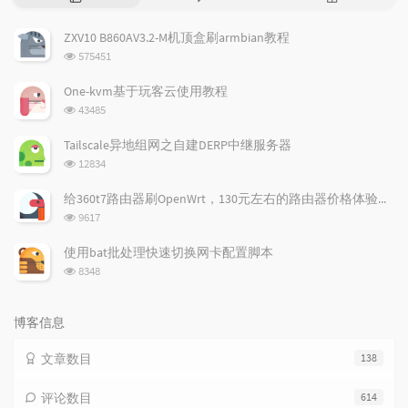
门
新
机
文
评
文
ZXV10 B860AV3.2-M机顶盒刷armbian教程
章
论
章
浏
575451
览
次
One-kvm基于玩客云使用教程
数:
浏
43485
览
次
Tailscale异地组网之自建DERP中继服务器
数:
浏
12834
览
次
给360t7路由器刷OpenWrt，130元左右的路由器价格体验如何
数:
浏
9617
览
次
使用bat批处理快速切换网卡配置脚本
数:
浏
8348
览
次
数:
博客信息
文章数目
138
评论数目
614