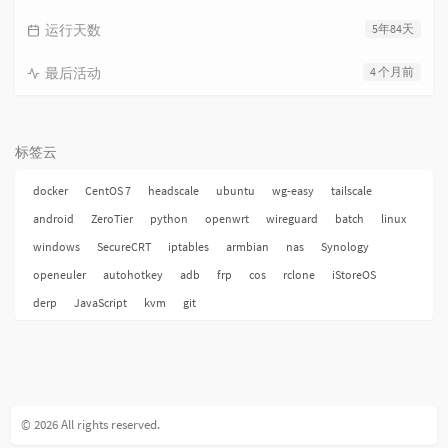
运行天数
5年84天
最后活动
4 个月前
标签云
docker
CentOS 7
headscale
ubuntu
wg-easy
tailscale
android
ZeroTier
python
openwrt
wireguard
batch
linux
windows
SecureCRT
iptables
armbian
nas
Synology
openeuler
autohotkey
adb
frp
cos
rclone
iStoreOS
derp
JavaScript
kvm
git
© 2026 All rights reserved.