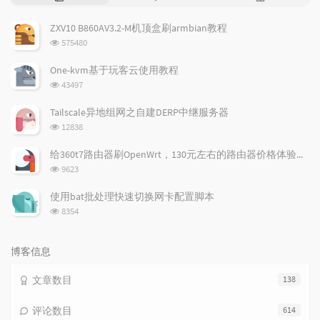
门
新
机
文
评
文
ZXV10 B860AV3.2-M机顶盒刷armbian教程
章
论
章
浏
575480
览
次
One-kvm基于玩客云使用教程
数:
浏
43497
览
次
Tailscale异地组网之自建DERP中继服务器
数:
浏
12838
览
次
给360t7路由器刷OpenWrt，130元左右的路由器价格体验如何
数:
浏
9623
览
次
使用bat批处理快速切换网卡配置脚本
数:
浏
8354
览
次
数:
博客信息
文章数目
138
评论数目
614