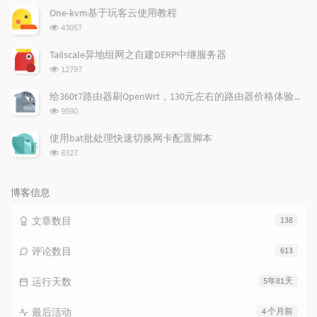
次
One-kvm基于玩客云使用教程
数:
浏
43057
览
次
Tailscale异地组网之自建DERP中继服务器
数:
浏
12797
览
次
给360t7路由器刷OpenWrt，130元左右的路由器价格体验如何
数:
浏
9590
览
次
使用bat批处理快速切换网卡配置脚本
数:
浏
8327
览
次
数:
博客信息
文章数目
138
评论数目
613
运行天数
5年81天
最后活动
4 个月前