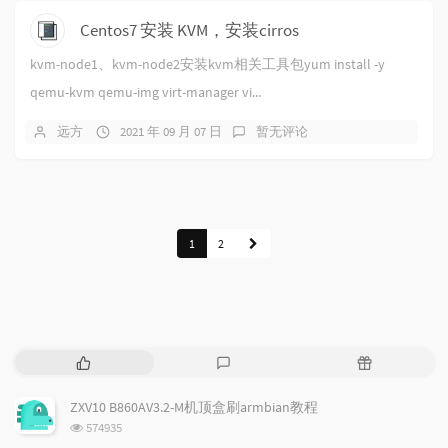
Centos7 安装 KVM，安装cirros
kvm-node1、kvm-node2安装kvm相关工具包yum install -y
qemu-kvm qemu-img virt-manager vi...
远方
2021 年 09 月 07 日
暂无评论
1
2
热
最
随
门
新
机
文
评
文
ZXV10 B860AV3.2-M机顶盒刷armbian教程
章
论
章
浏
574935
览