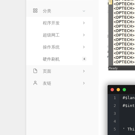
分类
程序开发
超级网工
操作系统
硬件刷机
4
页面
友情链接
友链
关于我
CSDN博客
#$lan
#$int
留言板
申请友链
归档
M酷的Blog
' Thi
时光机
白のblog