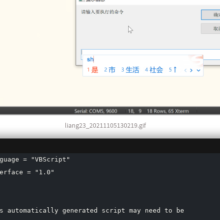
30
31
32
33
Ala
34
Far
35
36
37
liang23_20211105130219.gif
38
39
guage = "VBScript"

40
erface = "1.0"

41
42
43
s automatically generated script may need to be
