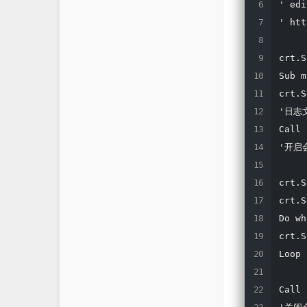
' edi
github
兮陌
' htt
crt.S
Sub m
crt.S
'日志文
Call 
'开启
crt.S
crt.S
Do wh
crt.S
Loop

Call 