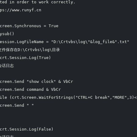
ted in order to work correctly.

44
ps://www.runyf.cn

Ala
45
Ani
46
creen.Synchronous = True

47
ysub()

48
ession.LogFileName = "D:\Crtvbs\log\"&log_file&".txt"

件保存在D:\Crtvbs\log\目录

49
crt.Session.Log(True)

50
会话日志

51
52
creen.Send "show clock" & VbCr

53
creen.Send command & VbCr

ile (crt.Screen.WaitForStrings("CTRL+C break","MORE",3)<>
54
creen.Send " "

55
56
57
crt.Session.Log(False)

58