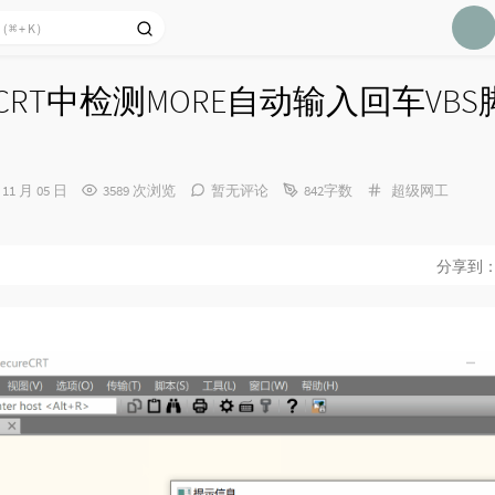
15
16
17
reCRT中检测MORE自动输入回车VB
18
19
20
分
 11 月 05 日
3589 次浏览
暂无评论
842字数
超级网工
类：
21
22
分享到
23
24
25
26
27
28
29