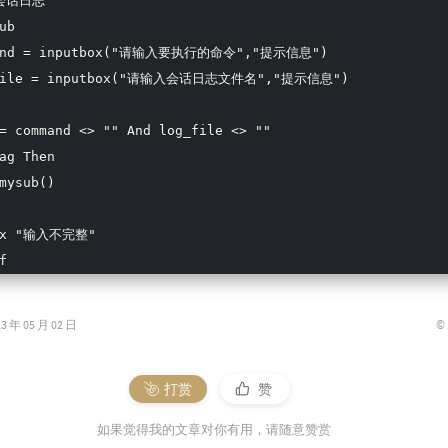
会话日志

ub

59
and = inputbox("请输入要执行的命令","提示信息")

60
file = inputbox("请输入会话日志文件名","提示信息")

61
62
= command <> "" And log_file <> ""

63
ag Then

64
mysub()

65
ox "输入不完整"

66
f
67
68
©
年 05 月 02 日
69
70
打赏
赞
71
如果觉得我的文章对你有用，请随意赞赏
72