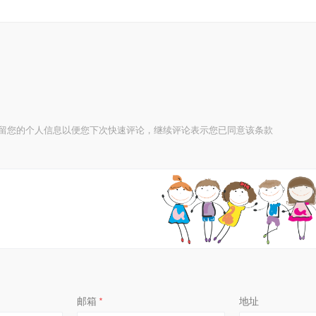
73
74
75
76
77
78
技术保留您的个人信息以便您下次快速评论，继续评论表示您已同意该条款
79
80
81
82
83
84
85
86
邮箱
*
地址
Be
87