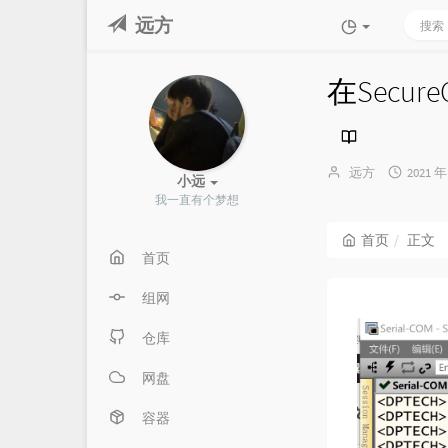
远方
在Secu
博
发
远方
2021 年
小远
主：
布
我一直有个梦想
时
间：
首页
正文
首页
组网
仓库
网盘
容器