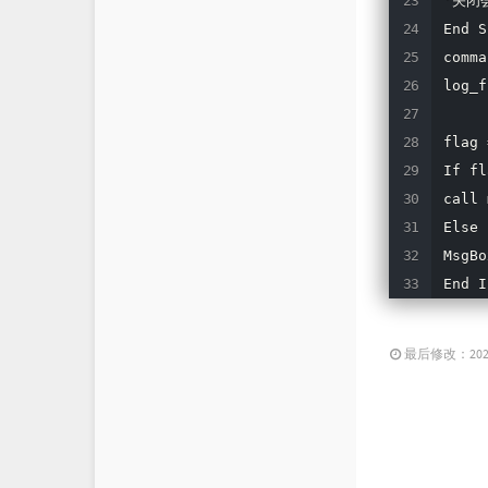
'关闭
End S
comm
log_
flag 
If fl
call 
Else

MsgB
End I
最后修改：2023 