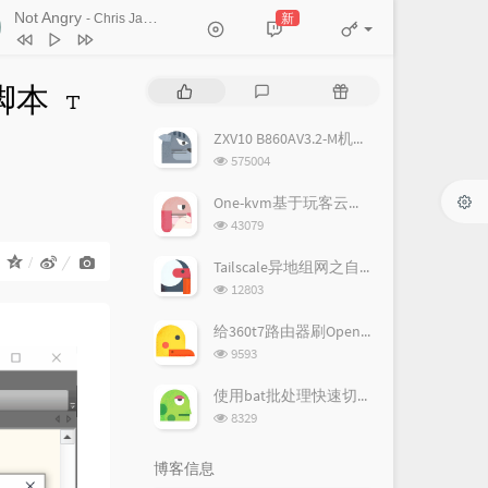
Someone You Loved
Not Angry
新
- Chris James
Lewis Capaldi
Not Angry
Chris James
I Dare You
Bea Miller
S脚本
热
最
随
Crossfire
Rag'n'Bone Man
门
新
机
文
评
文
ZXV10 B860AV3.2-M机顶盒刷armbian教程
Talking to the Moon
Bruno Mars
章
论
章
浏
575004
Upfall
Blakey
览
次
One-kvm基于玩客云使用教程
Cat Cafe
Shoffy / Alex Shofler
数:
浏
43079
览
Jesus In LA
Alec Benjamin
次
：
Tailscale异地组网之自建DERP中继服务器
Girls Like You
Maroon 5 / Cardi B
数:
浏
12803
览
Payphone
Maroon 5 / Wiz Khalifa
次
给360t7路由器刷OpenWrt，130元左右的路由器价格体验如何
数:
Memories
Maroon 5
浏
9593
览
Walls
Ruben
次
使用bat批处理快速切换网卡配置脚本
数:
Lonely
浏
8329
览
Justin Bieber / benny blanco
Everglow
Coldplay
次
博客信息
数:
Beautiful Now
Zedd / Jon Bellion