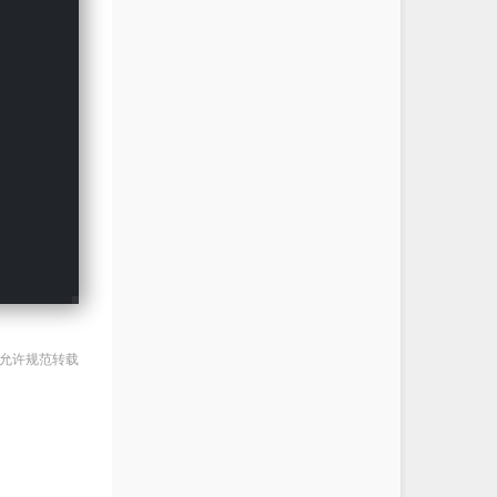
Something Just Like This
The Chainsmokers / Coldplay
One Call Away
Charlie Puth
We Don't Talk Anymore
Charlie Puth / Selena Gomez
The Warrior Song
Sean Householder
River
Charlie Puth
Trampoline
shaed
Hall of Fame
The Script
Shivers
Rachel Platten
Stuttering
Fefe Dobson
Viva La Vida
Coldplay
 允许规范转载
7 Years
Lukas Graham
Starboy
The Weeknd / Daft Punk
Hey Jude
Glee Cast
Wisdom
The Guggenheim Grotto