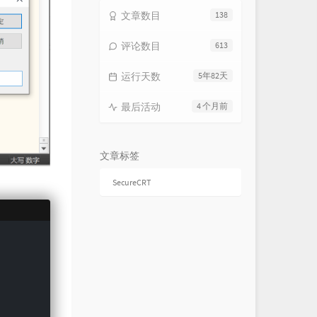
文章数目
138
So Am I
Ava Max
My Stupid Heart
评论数目
613
Walk off the Earth / Luminati Suns
See You Again
运行天数
5年82天
Wiz Khalifa / Charlie Puth
On My Way
n Walker / Sabrina Carpenter /
Cipi
Noga Erez
最后活动
4 个月前
ruko
Confidence
GJan
One of Us
New Politics
文章标签
Feelings
Ollie
SecureCRT
Black Widow
Iggy Azalea / Rita Ora
That Girl
Olly Murs
The Way I Am
Charlie Puth
Innocence
Avril Lavigne
Animals
Maroon 5
How Long, How Low?