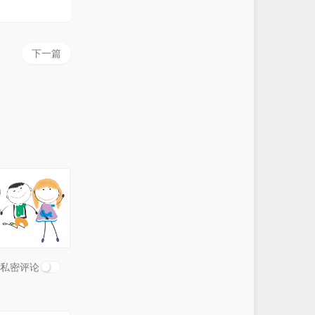
Lost on You
LP
2 Soon
Jon Young
下一篇
The Day You Went Away
M2M
Uptown Funk
Mark Ronson / Bruno Mars
Yellow
Coldplay
Save Me
DEAMN
Maps
Maroon 5 / Big Sean
Trouble Is A Friend
Lenka
International Love
Pitbull / Chris Brown
Wise Girl
Silvia Olari
You're Not Alone
Owl City / Britt Nicole
Good Time
私密评论
Owl City / Carly Rae Jepsen
Straight Through My Heart
Backstreet Boys
Believe Me (feat. Bobo & Styles of
yond)
Complicated