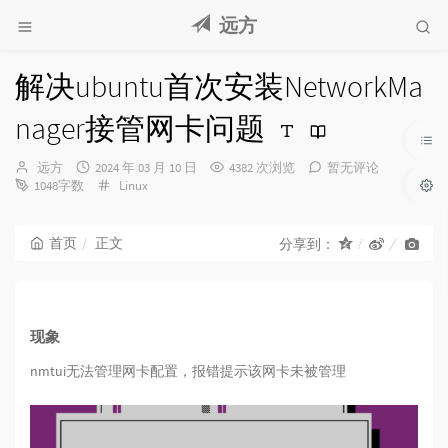
远方
解决ubuntu首次安装NetworkMa
nager接管网卡问题
博
发
远方
2024 年 03 月 10 日
4382 次浏览
暂无评论
主：
布
分
1048字数
Linux
时
类：
间：
首页
正文
分享到：
现象
nmtui无法管理网卡配置，报错提示该网卡未被管理