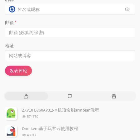
🎲
邮箱
*
地址
发表评论
热
最
随
门
新
机
文
评
文
ZXV10 B860AV3.2-M机顶盒刷armbian教程
章
论
章
浏
574770
览
次
One-kvm基于玩客云使用教程
数:
浏
43017
览