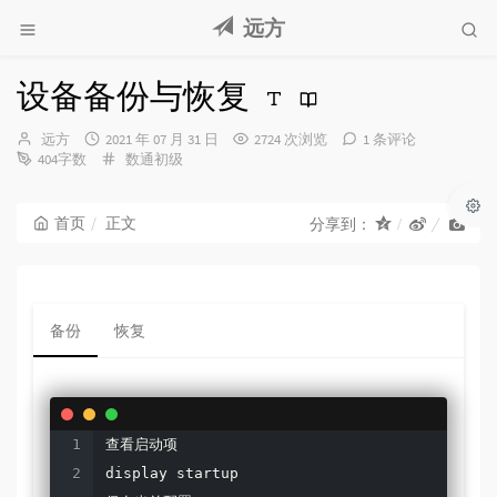
远方
设备备份与恢复
博
发
远方
2021 年 07 月 31 日
2724 次浏览
1 条评论
主：
布
分
404字数
数通初级
时
类：
间：
首页
正文
分享到：
备份
恢复
查看启动项

display startup
