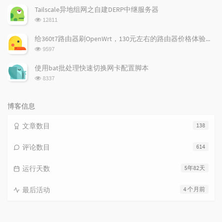
次
Tailscale异地组网之自建DERP中继服务器
数:
浏
12811
览
次
给360t7路由器刷OpenWrt，130元左右的路由器价格体验如何
数:
浏
9597
览
次
使用bat批处理快速切换网卡配置脚本
数:
浏
8337
览
次
数:
博客信息
文章数目
138
评论数目
614
运行天数
5年82天
最后活动
4 个月前