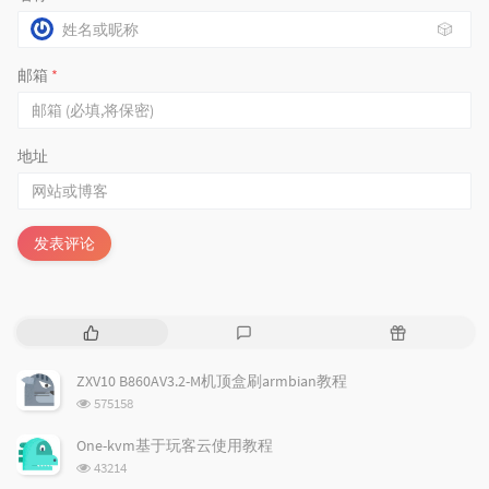
🎲
邮箱
*
地址
发表评论
热
最
随
门
新
机
文
评
文
ZXV10 B860AV3.2-M机顶盒刷armbian教程
章
论
章
浏
575158
览
次
One-kvm基于玩客云使用教程
数:
浏
43214
览