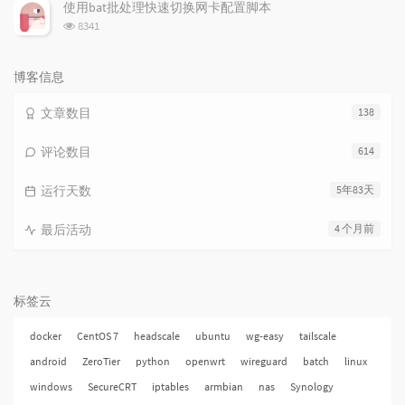
次
使用bat批处理快速切换网卡配置脚本
数:
浏
8341
览
次
数:
博客信息
文章数目
138
评论数目
614
运行天数
5年83天
最后活动
4 个月前
标签云
docker
CentOS 7
headscale
ubuntu
wg-easy
tailscale
android
ZeroTier
python
openwrt
wireguard
batch
linux
windows
SecureCRT
iptables
armbian
nas
Synology