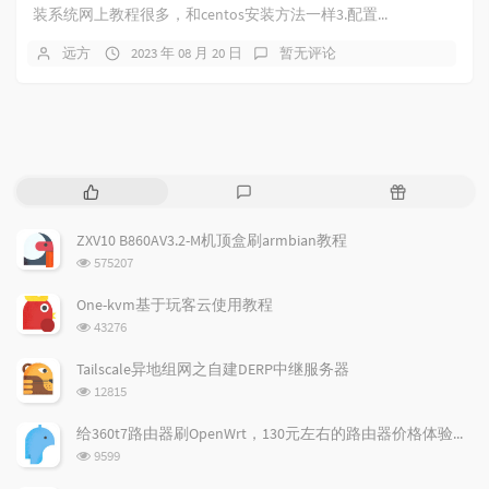
装系统网上教程很多，和centos安装方法一样3.配置...
远方
2023 年 08 月 20 日
暂无评论
热
最
随
门
新
机
文
评
文
ZXV10 B860AV3.2-M机顶盒刷armbian教程
章
论
章
浏
575207
览
次
One-kvm基于玩客云使用教程
数:
浏
43276
览
次
Tailscale异地组网之自建DERP中继服务器
数:
浏
12815
览
次
给360t7路由器刷OpenWrt，130元左右的路由器价格体验如何
数:
浏
9599
览